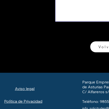
Volv
Parque Empres
de Asturias Par
Aviso legal
C/ Alfareros s
Política de Privacidad
Teléfono: 985
info_solicitudes