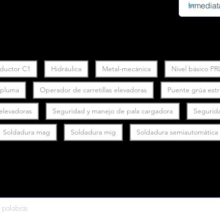
ductor C1
Hidráulica
Metal-mecánica
Nivel básico PR
y pluma
Operador de carretillas elevadoras
Puente grúa est
 elevadoras
Seguridad y manejo de pala cargadora
Segurid
Soldadura mag
Soldadura mig
Soldadura semiautomática