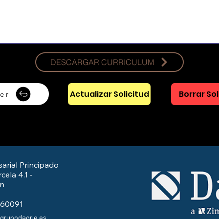
DESCARGAR CURRICULUM
Actualizar Solicitud
Borrar Sol
er
arial Principado
cela 4.1 -
/n
560091
@grupodaorje.es