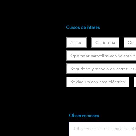
Cursos de interés
Ajuste
Calderería
Con
Operador carretillas con volante 
Seguridad y manejo de carretillas
Soldadura con arco eléctrico
Observaciones