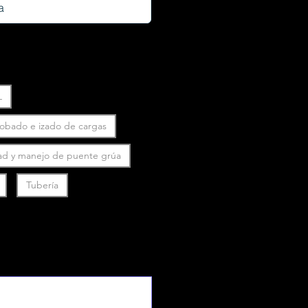
L
robado e izado de cargas
ad y manejo de puente grúa
Tubería