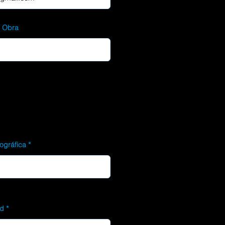
d Obra
ográfica
ad