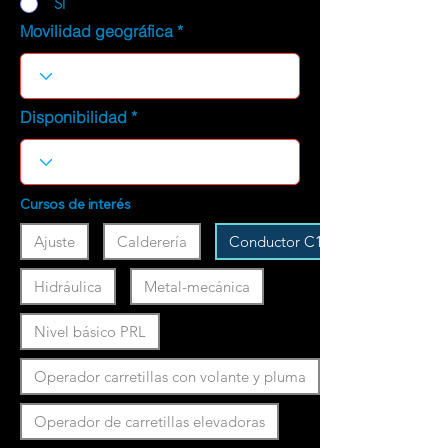
SI
Movilidad geográfica
Disponibilidad
Cursos de interés
Ajuste
Calderería
Conductor C1
Hidráulica
Metal-mecánica
Nivel básico PRL
Operador carretillas con volante y pluma
Operador de carretillas elevadoras