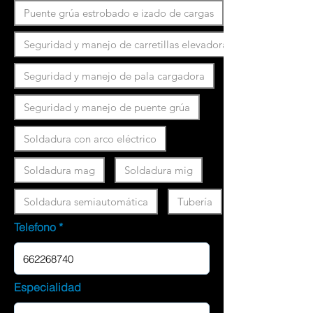
Puente grúa estrobado e izado de cargas
Seguridad y manejo de carretillas elevadoras
Seguridad y manejo de pala cargadora
Seguridad y manejo de puente grúa
Soldadura con arco eléctrico
Soldadura mag
Soldadura mig
Soldadura semiautomática
Tubería
Telefono
Especialidad