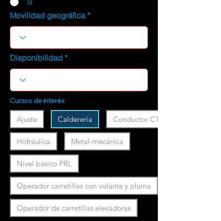
SI
Movilidad geográfica
Disponibilidad
Cursos de interés
Ajuste
Calderería
Conductor C1
Hidráulica
Metal-mecánica
Nivel básico PRL
Operador carretillas con volante y pluma
Operador de carretillas elevadoras