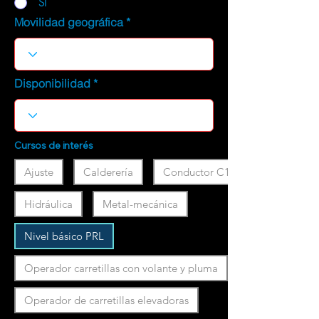
SI
Movilidad geográfica
Disponibilidad
Cursos de interés
Ajuste
Calderería
Conductor C1
Hidráulica
Metal-mecánica
Nivel básico PRL
Operador carretillas con volante y pluma
Operador de carretillas elevadoras