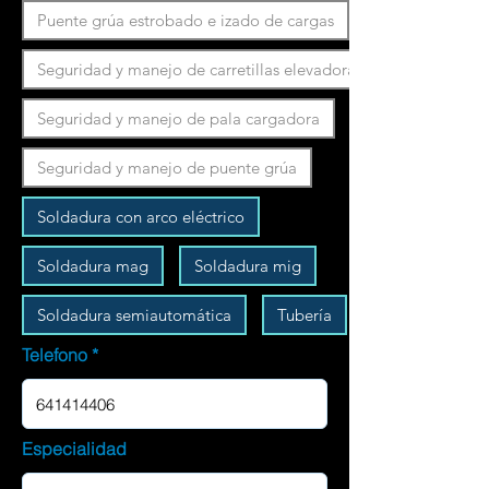
Puente grúa estrobado e izado de cargas
Seguridad y manejo de carretillas elevadoras
Seguridad y manejo de pala cargadora
Seguridad y manejo de puente grúa
Soldadura con arco eléctrico
Soldadura mag
Soldadura mig
Soldadura semiautomática
Tubería
Telefono
Especialidad