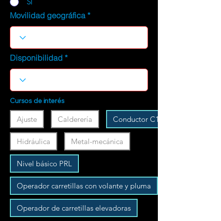
SI
Movilidad geográfica
Disponibilidad
Cursos de interés
Ajuste
Calderería
Conductor C1
Hidráulica
Metal-mecánica
Nivel básico PRL
Operador carretillas con volante y pluma
Operador de carretillas elevadoras