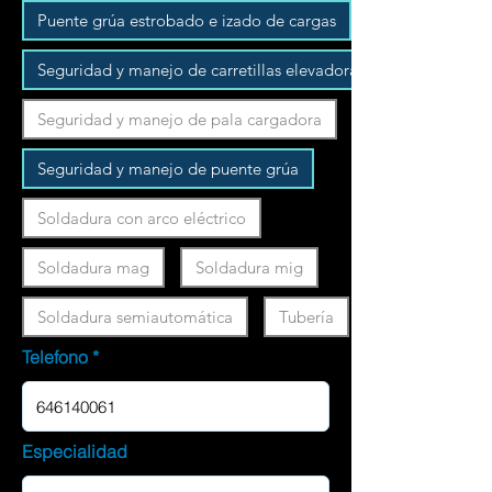
Puente grúa estrobado e izado de cargas
Seguridad y manejo de carretillas elevadoras
Seguridad y manejo de pala cargadora
Seguridad y manejo de puente grúa
Soldadura con arco eléctrico
Soldadura mag
Soldadura mig
Soldadura semiautomática
Tubería
Telefono
Especialidad