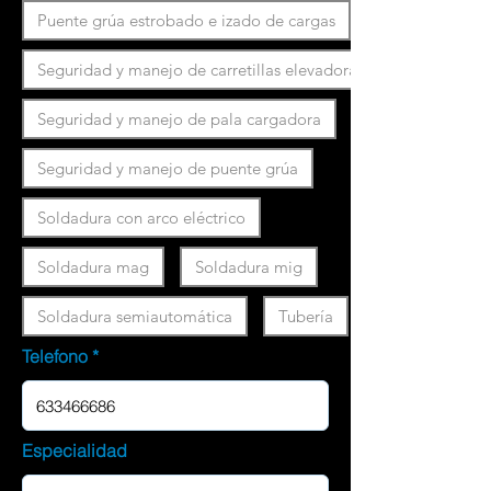
Puente grúa estrobado e izado de cargas
Seguridad y manejo de carretillas elevadoras
Seguridad y manejo de pala cargadora
Seguridad y manejo de puente grúa
Soldadura con arco eléctrico
Soldadura mag
Soldadura mig
Soldadura semiautomática
Tubería
Telefono
Especialidad