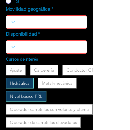
SI
Movilidad geográfica
Disponibilidad
Cursos de interés
Ajuste
Calderería
Conductor C1
Hidráulica
Metal-mecánica
Nivel básico PRL
Operador carretillas con volante y pluma
Operador de carretillas elevadoras