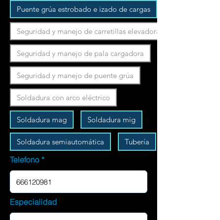
Puente grúa estrobado e izado de cargas
Seguridad y manejo de carretillas elevadoras
Seguridad y manejo de pala cargadora
Seguridad y manejo de puente grúa
Soldadura con arco eléctrico
Soldadura mag
Soldadura mig
Soldadura semiautomática
Tubería
Telefono
Especialidad