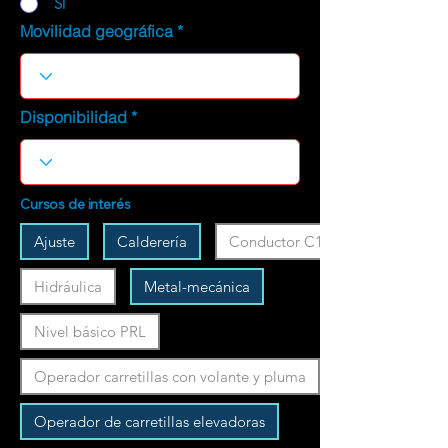
SI
Movilidad geográfica
Disponibilidad
Cursos de interés
Ajuste
Calderería
Conductor C1
Hidráulica
Metal-mecánica
Nivel básico PRL
Operador carretillas con volante y pluma
Operador de carretillas elevadoras