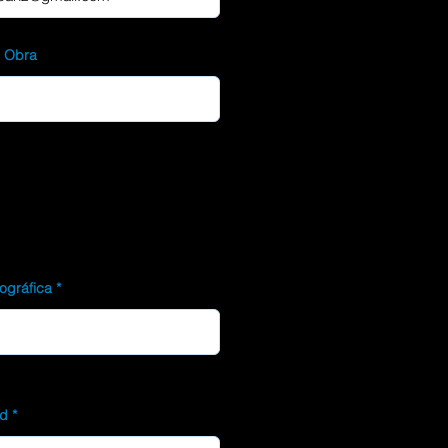
d Obra
ográfica
ad