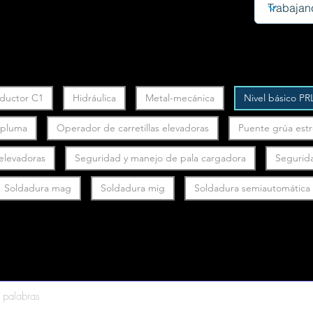
ductor C1
Hidráulica
Metal-mecánica
Nivel básico PR
y pluma
Operador de carretillas elevadoras
Puente grúa est
 elevadoras
Seguridad y manejo de pala cargadora
Segurid
Soldadura mag
Soldadura mig
Soldadura semiautomática