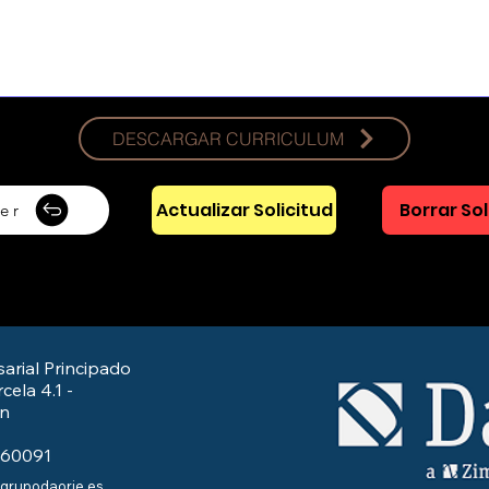
DESCARGAR CURRICULUM
Actualizar Solicitud
Borrar Sol
er
arial Principado
cela 4.1 -
/n
560091
@grupodaorje.es