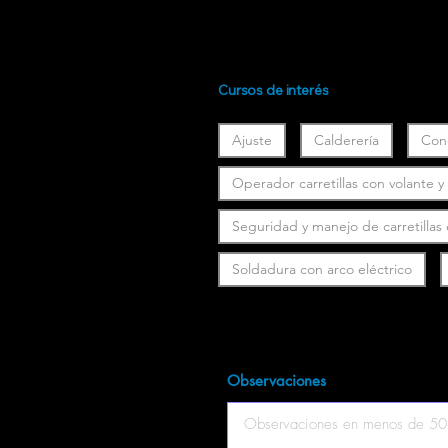
Cursos de interés
Ajuste
Calderería
Con
Operador carretillas con volante 
Seguridad y manejo de carretillas
Soldadura con arco eléctrico
Observaciones