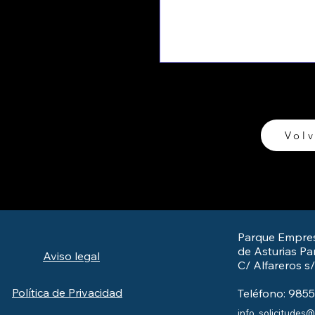
Volv
Parque Empres
de Asturias Par
Aviso legal
C/ Alfareros s
Política de Privacidad
Teléfono: 985
info_solicitudes