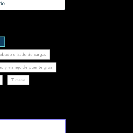
L
robado e izado de cargas
ad y manejo de puente grúa
Tubería