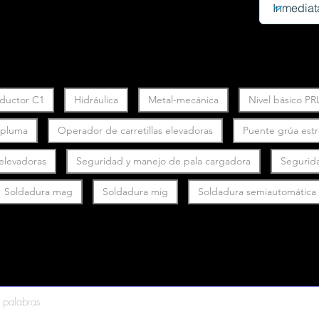
ductor C1
Hidráulica
Metal-mecánica
Nivel básico PR
y pluma
Operador de carretillas elevadoras
Puente grúa est
 elevadoras
Seguridad y manejo de pala cargadora
Segurid
Soldadura mag
Soldadura mig
Soldadura semiautomática