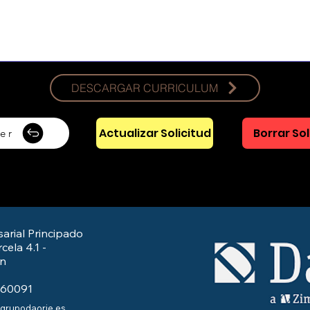
DESCARGAR CURRICULUM
Actualizar Solicitud
Borrar Sol
er
arial Principado
cela 4.1 -
/n
560091
@grupodaorje.es