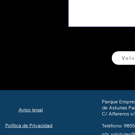
Volv
Parque Empres
de Asturias Par
Aviso legal
C/ Alfareros s
Política de Privacidad
Teléfono: 985
info_solicitudes