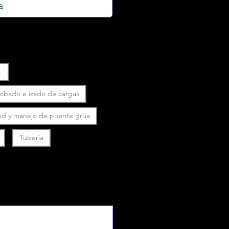
L
robado e izado de cargas
ad y manejo de puente grúa
Tubería