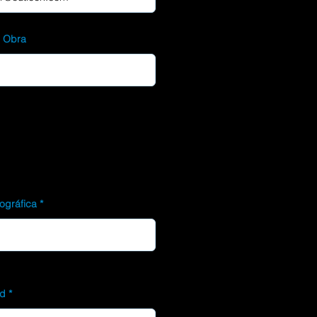
d Obra
ográfica
ad