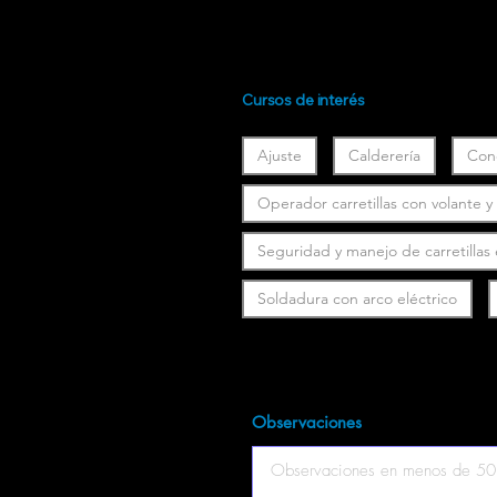
Cursos de interés
Ajuste
Calderería
Con
Operador carretillas con volante 
Seguridad y manejo de carretillas
Soldadura con arco eléctrico
Observaciones