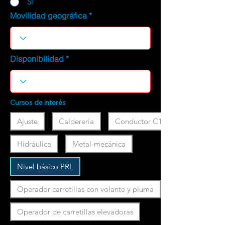
SI
Movilidad geográfica
Disponibilidad
Cursos de interés
Ajuste
Calderería
Conductor C1
Hidráulica
Metal-mecánica
Nivel básico PRL
Operador carretillas con volante y pluma
Operador de carretillas elevadoras