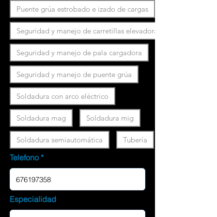
Puente grúa estrobado e izado de cargas
Seguridad y manejo de carretillas elevadoras
Seguridad y manejo de pala cargadora
Seguridad y manejo de puente grúa
Soldadura con arco eléctrico
Soldadura mag
Soldadura mig
Soldadura semiautomática
Tubería
Telefono
Especialidad