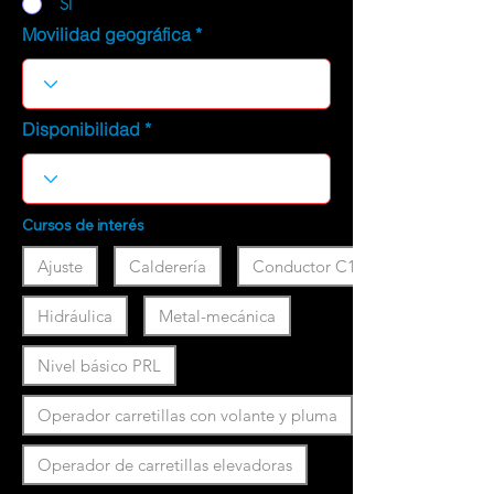
SI
Movilidad geográfica
Disponibilidad
Cursos de interés
Ajuste
Calderería
Conductor C1
Hidráulica
Metal-mecánica
Nivel básico PRL
Operador carretillas con volante y pluma
Operador de carretillas elevadoras