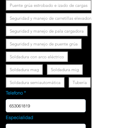
Puente grúa estrobado e izado de cargas
Seguridad y manejo de carretillas elevadoras
Seguridad y manejo de pala cargadora
Seguridad y manejo de puente grúa
Soldadura con arco eléctrico
Soldadura mag
Soldadura mig
Soldadura semiautomática
Tubería
Telefono
Especialidad