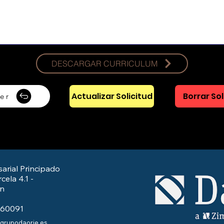
DESCARGAR CURRICULUM
Actualizar Solicitud
Borrar Sol
er
arial Principado
cela 4.1 -
/n
560091
@grupodaorje.es