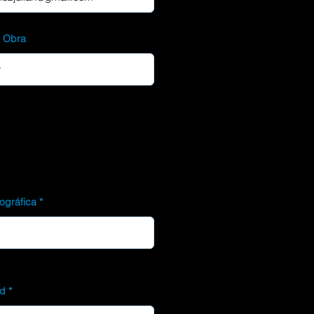
d Obra
ográfica
ad