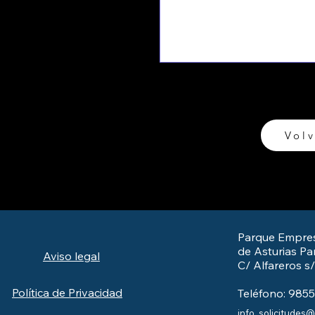
Volv
Parque Empres
de Asturias Par
Aviso legal
C/ Alfareros s
Política de Privacidad
Teléfono: 985
info_solicitudes