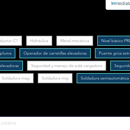
ductor C1
Hidráulica
Metal-mecánica
Nivel básico PR
y pluma
Operador de carretillas elevadoras
Puente grúa est
 elevadoras
Seguridad y manejo de pala cargadora
Segurid
Soldadura mag
Soldadura mig
Soldadura semiautomática