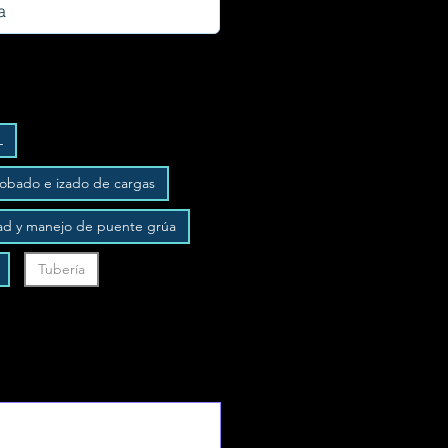
L
robado e izado de cargas
ad y manejo de puente grúa
Tubería