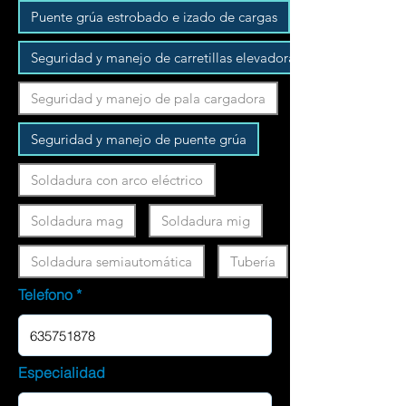
Puente grúa estrobado e izado de cargas
Seguridad y manejo de carretillas elevadoras
Seguridad y manejo de pala cargadora
Seguridad y manejo de puente grúa
Soldadura con arco eléctrico
Soldadura mag
Soldadura mig
Soldadura semiautomática
Tubería
Telefono
Especialidad