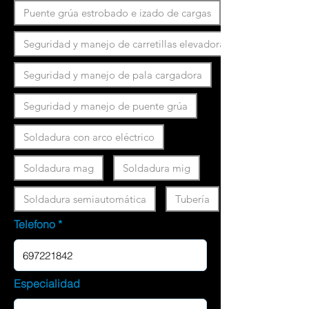
Puente grúa estrobado e izado de cargas
Seguridad y manejo de carretillas elevadoras
Seguridad y manejo de pala cargadora
Seguridad y manejo de puente grúa
Soldadura con arco eléctrico
Soldadura mag
Soldadura mig
Soldadura semiautomática
Tubería
Telefono
Especialidad