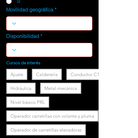
SI
Movilidad geográfica
Disponibilidad
Cursos de interés
Ajuste
Calderería
Conductor C1
Hidráulica
Metal-mecánica
Nivel básico PRL
Operador carretillas con volante y pluma
Operador de carretillas elevadoras