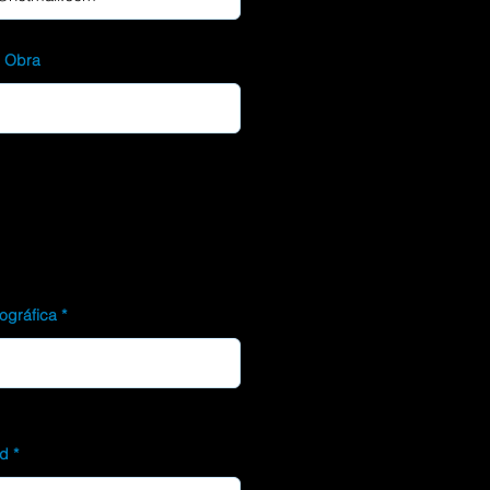
d Obra
ográfica
ad