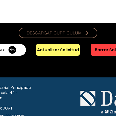
DESCARGAR CURRICULUM
Actualizar Solicitud
Borrar Sol
er
arial Principado
cela 4.1 -
/n
560091
@grupodaorje.es