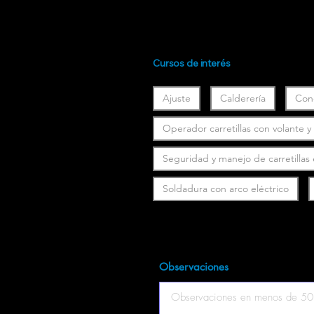
Cursos de interés
Ajuste
Calderería
Con
Operador carretillas con volante 
Seguridad y manejo de carretillas
Soldadura con arco eléctrico
Observaciones