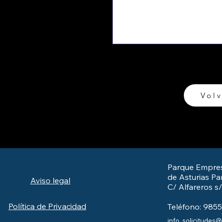
Volv
Parque Empres
de Asturias Par
Aviso legal
C/ Alfareros s
Política de Privacidad
Teléfono: 985
info_solicitudes