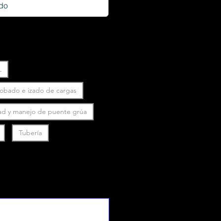
L
robado e izado de cargas
ad y manejo de puente grúa
Tubería