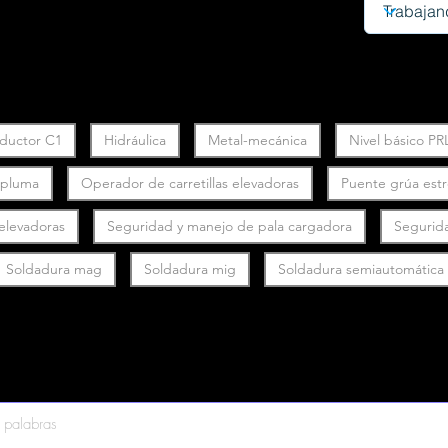
ductor C1
Hidráulica
Metal-mecánica
Nivel básico PR
y pluma
Operador de carretillas elevadoras
Puente grúa est
 elevadoras
Seguridad y manejo de pala cargadora
Segurid
Soldadura mag
Soldadura mig
Soldadura semiautomática