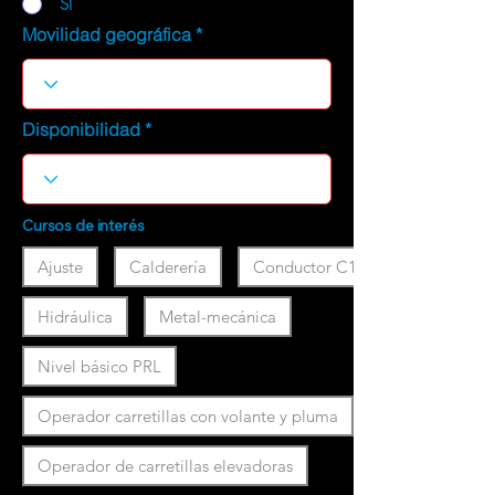
SI
Movilidad geográfica
Disponibilidad
Cursos de interés
Ajuste
Calderería
Conductor C1
Hidráulica
Metal-mecánica
Nivel básico PRL
Operador carretillas con volante y pluma
Operador de carretillas elevadoras