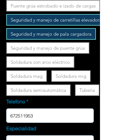
Puente grúa estrobado e izado de cargas
Seguridad y manejo de carretillas elevadoras
Seguridad y manejo de pala cargadora
Seguridad y manejo de puente grúa
Soldadura con arco eléctrico
Soldadura mag
Soldadura mig
Soldadura semiautomática
Tubería
Telefono
Especialidad