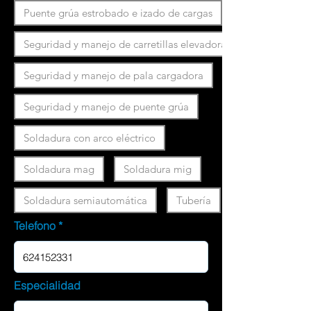
Puente grúa estrobado e izado de cargas
Seguridad y manejo de carretillas elevadoras
Seguridad y manejo de pala cargadora
Seguridad y manejo de puente grúa
Soldadura con arco eléctrico
Soldadura mag
Soldadura mig
Soldadura semiautomática
Tubería
Telefono
Especialidad