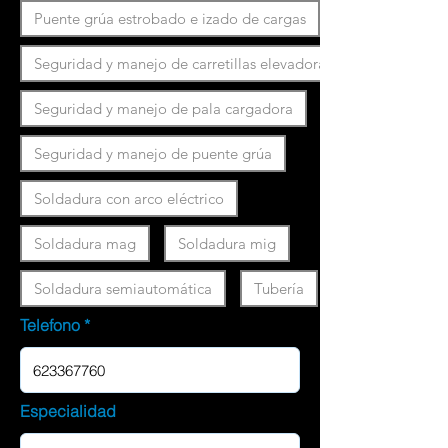
Puente grúa estrobado e izado de cargas
Seguridad y manejo de carretillas elevadoras
Seguridad y manejo de pala cargadora
Seguridad y manejo de puente grúa
Soldadura con arco eléctrico
Soldadura mag
Soldadura mig
Soldadura semiautomática
Tubería
Telefono
Especialidad