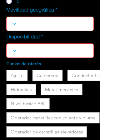
SI
Movilidad geográfica
Disponibilidad
Cursos de interés
Ajuste
Calderería
Conductor C1
Hidráulica
Metal-mecánica
Nivel básico PRL
Operador carretillas con volante y pluma
Operador de carretillas elevadoras