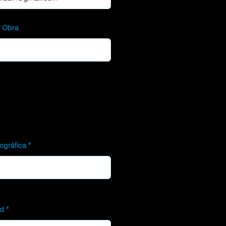
d Obra
ográfica
ad