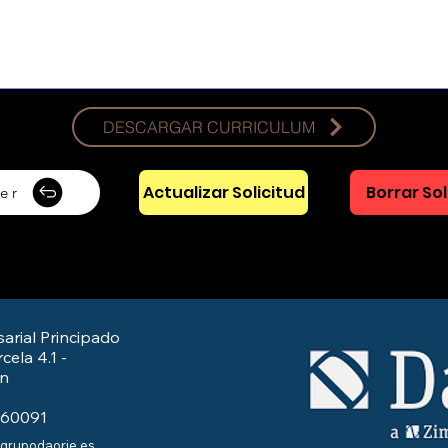
DESCARGAR CURRICULUM
Actualizar Solicitud
Borrar Sol
er
arial Principado
cela 4.1 -
/n
560091
@grupodaorje.es