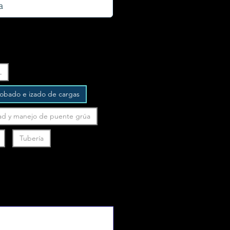
L
robado e izado de cargas
ad y manejo de puente grúa
Tubería