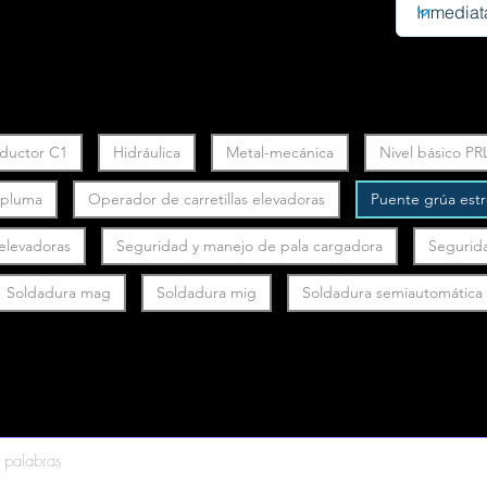
ductor C1
Hidráulica
Metal-mecánica
Nivel básico PR
y pluma
Operador de carretillas elevadoras
Puente grúa est
 elevadoras
Seguridad y manejo de pala cargadora
Segurid
Soldadura mag
Soldadura mig
Soldadura semiautomática