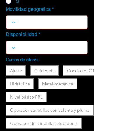
SI
Movilidad geográfica
Disponibilidad
Cursos de interés
Ajuste
Calderería
Conductor C1
Hidráulica
Metal-mecánica
Nivel básico PRL
Operador carretillas con volante y pluma
Operador de carretillas elevadoras