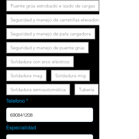
Puente grúa estrobado e izado de cargas
Seguridad y manejo de carretillas elevadoras
Seguridad y manejo de pala cargadora
Seguridad y manejo de puente grúa
Soldadura con arco eléctrico
Soldadura mag
Soldadura mig
Soldadura semiautomática
Tubería
Telefono
Especialidad