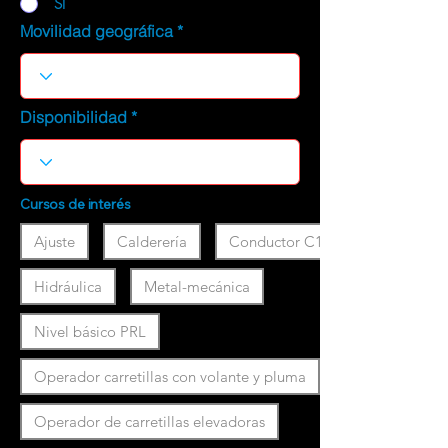
SI
Movilidad geográfica
Disponibilidad
Cursos de interés
Ajuste
Calderería
Conductor C1
Hidráulica
Metal-mecánica
Nivel básico PRL
Operador carretillas con volante y pluma
Operador de carretillas elevadoras