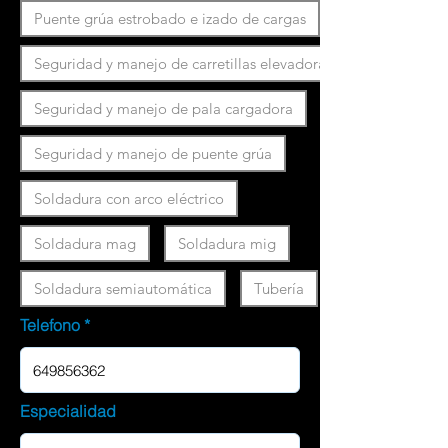
Puente grúa estrobado e izado de cargas
Seguridad y manejo de carretillas elevadoras
Seguridad y manejo de pala cargadora
Seguridad y manejo de puente grúa
Soldadura con arco eléctrico
Soldadura mag
Soldadura mig
Soldadura semiautomática
Tubería
Telefono
Especialidad