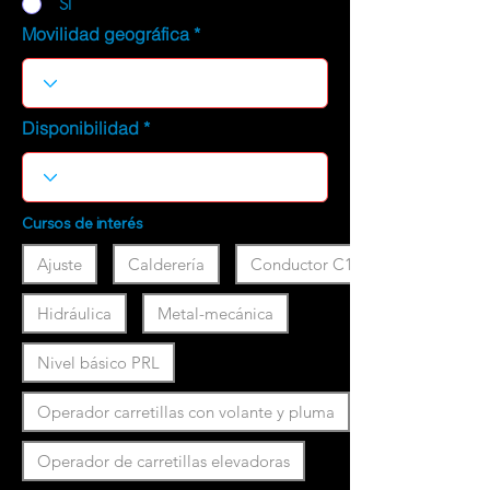
SI
Movilidad geográfica
Disponibilidad
Cursos de interés
Ajuste
Calderería
Conductor C1
Hidráulica
Metal-mecánica
Nivel básico PRL
Operador carretillas con volante y pluma
Operador de carretillas elevadoras