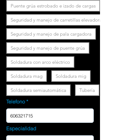
Puente grúa estrobado e izado de cargas
Seguridad y manejo de carretillas elevadoras
Seguridad y manejo de pala cargadora
Seguridad y manejo de puente grúa
Soldadura con arco eléctrico
Soldadura mag
Soldadura mig
Soldadura semiautomática
Tubería
Telefono
Especialidad