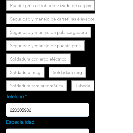
Puente grúa estrobado e izado de cargas
Seguridad y manejo de carretillas elevadoras
Seguridad y manejo de pala cargadora
Seguridad y manejo de puente grúa
Soldadura con arco eléctrico
Soldadura mag
Soldadura mig
Soldadura semiautomática
Tubería
Telefono
Especialidad