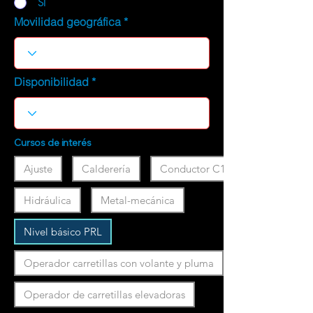
SI
Movilidad geográfica
Disponibilidad
Cursos de interés
Ajuste
Calderería
Conductor C1
Hidráulica
Metal-mecánica
Nivel básico PRL
Operador carretillas con volante y pluma
Operador de carretillas elevadoras