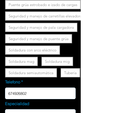
Puente grúa estrobado e izado de cargas
Seguridad y manejo de carretillas elevadoras
Seguridad y manejo de pala cargadora
Seguridad y manejo de puente grúa
Soldadura con arco eléctrico
Soldadura mag
Soldadura mig
Soldadura semiautomática
Tubería
Telefono
Especialidad