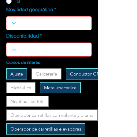
SI
Movilidad geográfica
Disponibilidad
Cursos de interés
Ajuste
Calderería
Conductor C1
Hidráulica
Metal-mecánica
Nivel básico PRL
Operador carretillas con volante y pluma
Operador de carretillas elevadoras