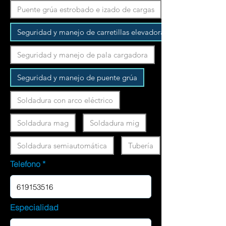
Puente grúa estrobado e izado de cargas
Seguridad y manejo de carretillas elevadoras
Seguridad y manejo de pala cargadora
Seguridad y manejo de puente grúa
Soldadura con arco eléctrico
Soldadura mag
Soldadura mig
Soldadura semiautomática
Tubería
Telefono
Especialidad