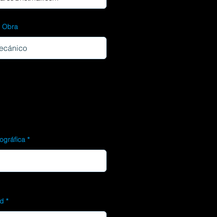
d Obra
ográfica
ad