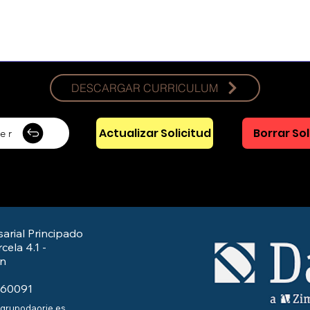
DESCARGAR CURRICULUM
Actualizar Solicitud
Borrar Sol
er
arial Principado
cela 4.1 -
/n
560091
@grupodaorje.es