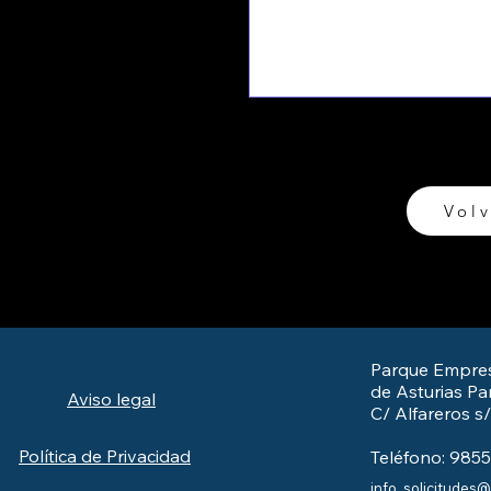
Volv
Parque Empres
de Asturias Par
Aviso legal
C/ Alfareros s
Política de Privacidad
Teléfono: 985
info_solicitudes