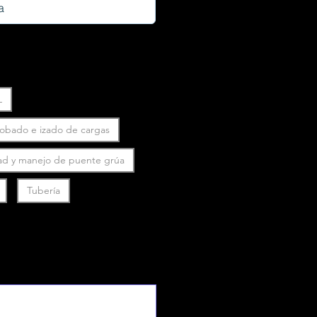
L
robado e izado de cargas
ad y manejo de puente grúa
Tubería