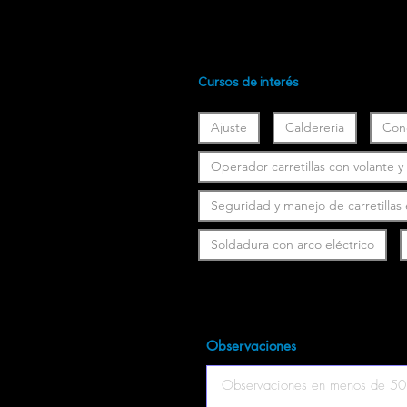
Cursos de interés
Ajuste
Calderería
Con
Operador carretillas con volante 
Seguridad y manejo de carretillas
Soldadura con arco eléctrico
Observaciones