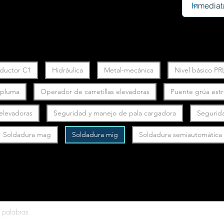
ductor C1
Hidráulica
Metal-mecánica
Nivel básico PR
y pluma
Operador de carretillas elevadoras
Puente grúa est
 elevadoras
Seguridad y manejo de pala cargadora
Segurid
Soldadura mag
Soldadura mig
Soldadura semiautomática