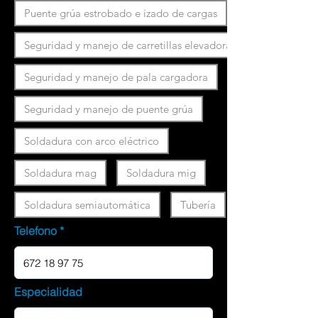
Puente grúa estrobado e izado de cargas
Seguridad y manejo de carretillas elevadoras
Seguridad y manejo de pala cargadora
Seguridad y manejo de puente grúa
Soldadura con arco eléctrico
Soldadura mag
Soldadura mig
Soldadura semiautomática
Tubería
Telefono
Especialidad