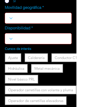
SI
Movilidad geográfica
Disponibilidad
Cursos de interés
Ajuste
Calderería
Conductor C1
Hidráulica
Metal-mecánica
Nivel básico PRL
Operador carretillas con volante y pluma
Operador de carretillas elevadoras