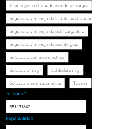
Puente grúa estrobado e izado de cargas
Seguridad y manejo de carretillas elevadoras
Seguridad y manejo de pala cargadora
Seguridad y manejo de puente grúa
Soldadura con arco eléctrico
Soldadura mag
Soldadura mig
Soldadura semiautomática
Tubería
Telefono
Especialidad