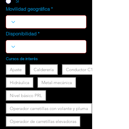
SI
Movilidad geográfica
Disponibilidad
Cursos de interés
Ajuste
Calderería
Conductor C1
Hidráulica
Metal-mecánica
Nivel básico PRL
Operador carretillas con volante y pluma
Operador de carretillas elevadoras