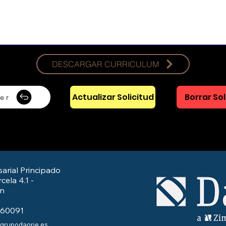
DESCARGAR CURRICULUM
Actualizar Solicitud
Borrar Sol
er
arial Principado
cela 4.1 -
/n
560091
@grupodaorje.es