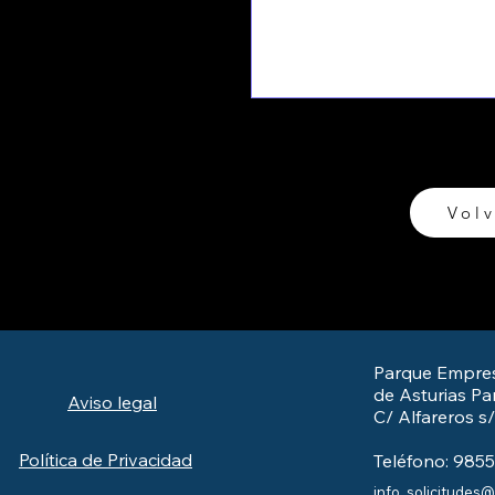
Volv
Parque Empres
de Asturias Par
Aviso legal
C/ Alfareros s
Política de Privacidad
Teléfono: 985
info_solicitudes