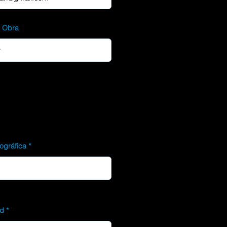
d Obra
ográfica
ad