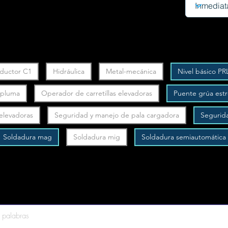
ductor C1
Hidráulica
Metal-mecánica
Nivel básico PR
y pluma
Operador de carretillas elevadoras
Puente grúa est
 elevadoras
Seguridad y manejo de pala cargadora
Segurid
Soldadura mag
Soldadura mig
Soldadura semiautomática