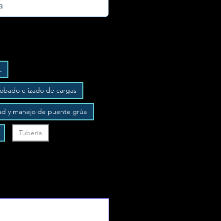
L
robado e izado de cargas
ad y manejo de puente grúa
Tubería