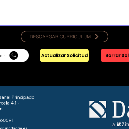
DESCARGAR CURRICULUM
Actualizar Solicitud
Borrar Sol
er
arial Principado
cela 4.1 -
/n
560091
@grupodaorje.es