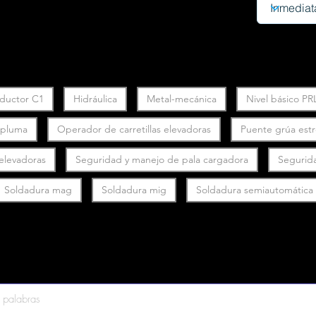
ductor C1
Hidráulica
Metal-mecánica
Nivel básico PR
y pluma
Operador de carretillas elevadoras
Puente grúa est
 elevadoras
Seguridad y manejo de pala cargadora
Segurid
Soldadura mag
Soldadura mig
Soldadura semiautomática