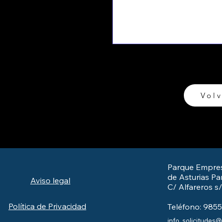
Volv
Parque Empres
de Asturias Par
Aviso legal
C/ Alfareros s
Política de Privacidad
Teléfono: 985
info_solicitudes