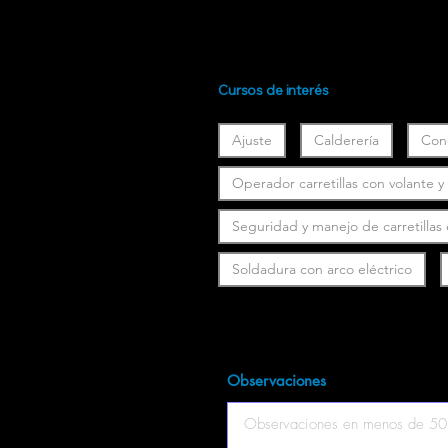
Cursos de interés
Ajuste
Calderería
Con
Operador carretillas con volante 
Seguridad y manejo de carretillas
Soldadura con arco eléctrico
Observaciones