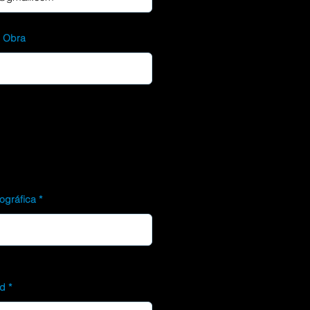
d Obra
ográfica
ad