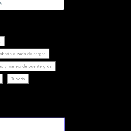
L
robado e izado de cargas
ad y manejo de puente grúa
Tubería