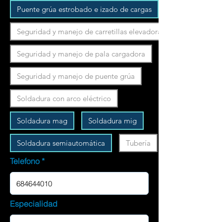
Puente grúa estrobado e izado de cargas
Seguridad y manejo de carretillas elevadoras
Seguridad y manejo de pala cargadora
Seguridad y manejo de puente grúa
Soldadura con arco eléctrico
Soldadura mag
Soldadura mig
Soldadura semiautomática
Tubería
Telefono
Especialidad