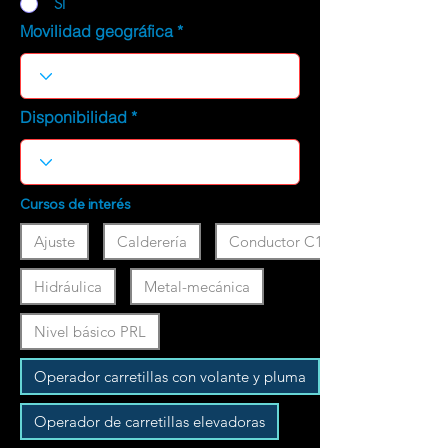
SI
Movilidad geográfica
Disponibilidad
Cursos de interés
Ajuste
Calderería
Conductor C1
Hidráulica
Metal-mecánica
Nivel básico PRL
Operador carretillas con volante y pluma
Operador de carretillas elevadoras