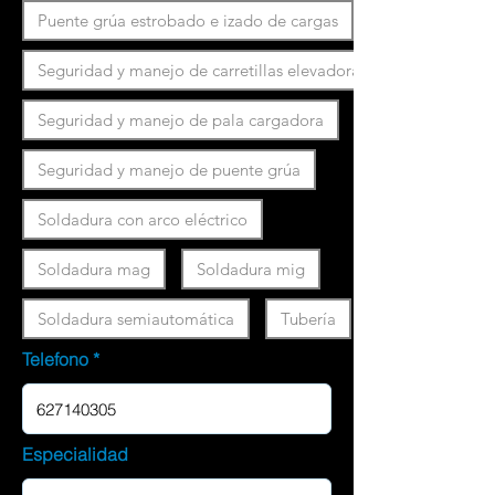
Puente grúa estrobado e izado de cargas
Seguridad y manejo de carretillas elevadoras
Seguridad y manejo de pala cargadora
Seguridad y manejo de puente grúa
Soldadura con arco eléctrico
Soldadura mag
Soldadura mig
Soldadura semiautomática
Tubería
Telefono
Especialidad