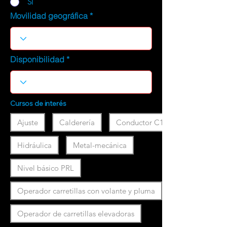
SI
Movilidad geográfica
Disponibilidad
Cursos de interés
Ajuste
Calderería
Conductor C1
Hidráulica
Metal-mecánica
Nivel básico PRL
Operador carretillas con volante y pluma
Operador de carretillas elevadoras