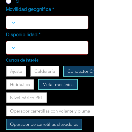
SI
Movilidad geográfica
Disponibilidad
Cursos de interés
Ajuste
Calderería
Conductor C1
Hidráulica
Metal-mecánica
Nivel básico PRL
Operador carretillas con volante y pluma
Operador de carretillas elevadoras